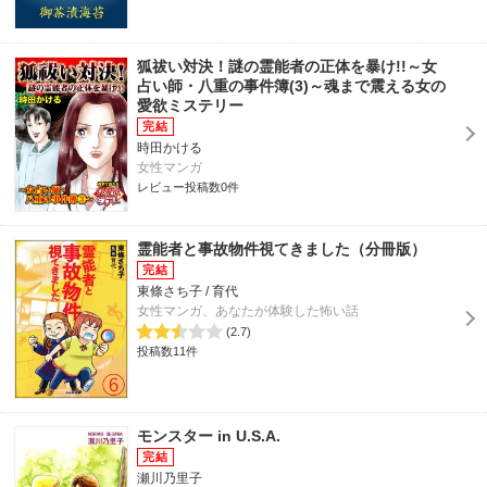
狐祓い対決！謎の霊能者の正体を暴け!!～女
占い師・八重の事件簿(3)～魂まで震える女の
愛欲ミステリー
時田かける
女性マンガ
レビュー投稿数0件
霊能者と事故物件視てきました（分冊版）
東條さち子 / 育代
女性マンガ、あなたが体験した怖い話
(2.7)
投稿数11件
モンスター in U.S.A.
瀬川乃里子