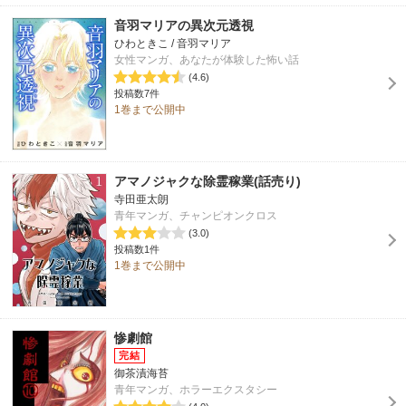
音羽マリアの異次元透視
ひわときこ / 音羽マリア
女性マンガ、あなたが体験した怖い話
(4.6)
投稿数7件
1巻まで公開中
アマノジャクな除霊稼業(話売り)
寺田亜太朗
青年マンガ、チャンピオンクロス
(3.0)
投稿数1件
1巻まで公開中
惨劇館
御茶漬海苔
青年マンガ、ホラーエクスタシー