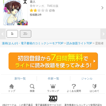
遊人
青年マンガ、TME出版
(2.0)
投稿数1件
1-
21-
漫画(まんが)・電子書籍のコミックシーモアTOP
読み放題ライトTOP
霊能者
新刊一覧
作家一覧
ジャンル
トップ
検索
ランキング
よくある質問
はじめて
ABJマークは、この電子書店・電子書籍配信サービスが、 著作権者からコンテンツ使用許諾を