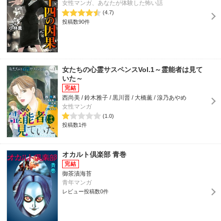
女性マンガ、あなたが体験した怖い話
(4.7)
投稿数90件
女たちの心霊サスペンスVol.1～霊能者は見て
いた～
西尚美 / 鈴木雅子 / 黒川晋 / 大橋薫 / 湶乃あやめ
女性マンガ
(1.0)
投稿数1件
オカルト倶楽部 青巻
御茶漬海苔
青年マンガ
レビュー投稿数0件