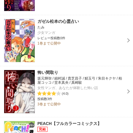
ガゼル松本の心霊占い
たみ
少女マンガ
レビュー投稿数0件
1巻まで公開中
怖い間取り
坂元輝弥 / 細村誠 / 貴芝昌子 / 鯖玉弓 / 朱目キクヤ / 柏
屋コッコ / 堂本真央 / 真崎駿
女性マンガ、あなたが体験した怖い話
(4.0)
投稿数3件
3巻まで公開中
PEACH【フルカラーコミックス】