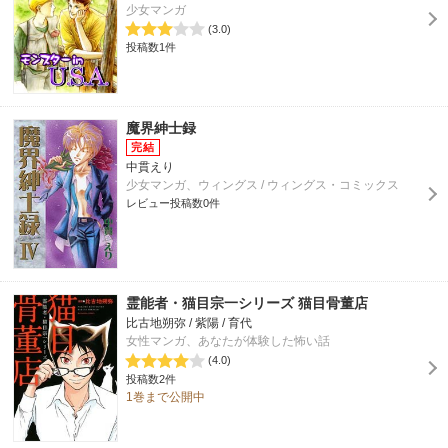
少女マンガ
(3.0)
投稿数1件
魔界紳士録
中貫えり
少女マンガ、ウィングス / ウィングス・コミックス
レビュー投稿数0件
霊能者・猫目宗一シリーズ 猫目骨董店
比古地朔弥 / 紫陽 / 育代
女性マンガ、あなたが体験した怖い話
(4.0)
投稿数2件
1巻まで公開中