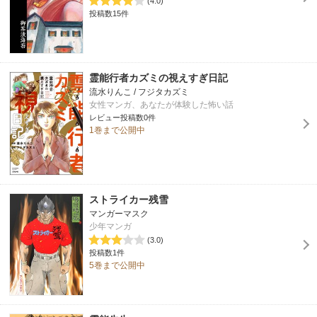
(4.0)
投稿数15件
霊能行者カズミの視えすぎ日記
流水りんこ / フジタカズミ
女性マンガ、あなたが体験した怖い話
レビュー投稿数0件
1巻まで公開中
ストライカー残雪
マンガーマスク
少年マンガ
(3.0)
投稿数1件
5巻まで公開中