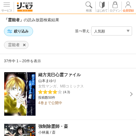
サービス
検索
はじめて
ログイン
会員登録
「霊能者」
の読み放題検索結果
並べ替え:
絞り込み
霊能者
37件中 1～20件を表示
緒方克巳心霊ファイル
山本まゆり
女性マンガ、MBコミックス
(4.3)
投稿数50件
4巻まで公開中
強制除霊師・斎
小林薫 / 斎