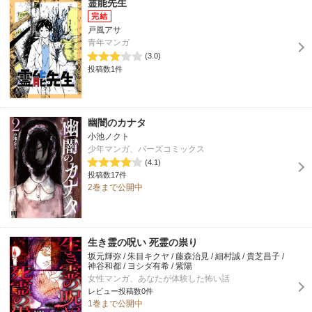
霊能先生
戸風アサ
青年マンガ
(3.0)
投稿数1件
幽闇のカナタ
小池ノクト
少年マンガ、バーズコミックス
(4.1)
投稿数17件
2巻まで公開中
生き霊の呪い 死霊の祟り
坂元輝弥 / 朱目キクヤ / 藤森治見 / 細村誠 / 貴芝昌子 /
神谷和都 / ヨシダ有希 / 紫陽
女性マンガ、あなたが体験した怖い話
レビュー投稿数0件
1巻まで公開中