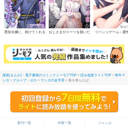
悪役令嬢に、助けてくれる
おじさまがスーツを脱いだ
リベンジゲーム～愛
ヒーローなんていません
なら
【完全版】
漫画(まんが)・電子書籍のコミックシーモアTOP
読み放題ライトTOP
青年マ
ンガ
グループ・ゼロ
マンガの金字塔
毒を喰らわば
新刊一覧
作家一覧
ジャンル