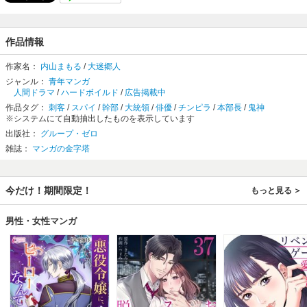
作品情報
作家名：
内山まもる
/
大迷郷人
ジャンル：
青年マンガ
人間ドラマ
/
ハードボイルド
/
広告掲載中
作品タグ：
刺客
/
スパイ
/
幹部
/
大統領
/
俳優
/
チンピラ
/
本部長
/
鬼神
※システムにて自動抽出したものを表示しています
出版社：
グループ・ゼロ
雑誌：
マンガの金字塔
今だけ！期間限定！
もっと見る
男性・女性マンガ