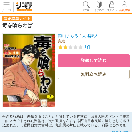
サービス
検索
はじめて
ログイン
会員登録
読み放題ライト
毒を喰らわば
内山まもる
/
大迷郷人
完結
1件
登録して読む
無料立ち読み
生きる行為は、悪気を吸うことだと論じている狗堂仁。政界の陰のドン・早馬道
山にスカウトされた狗堂は、次の政局を左右する西山田市長選に選対として送り
込まれた。与党民自党の古村は、無所属の片山と戦っている。狗堂はこのままで
は大敗すると宣言、秘密裏に活動を開始した。本当の敵は、野党連合や片山では