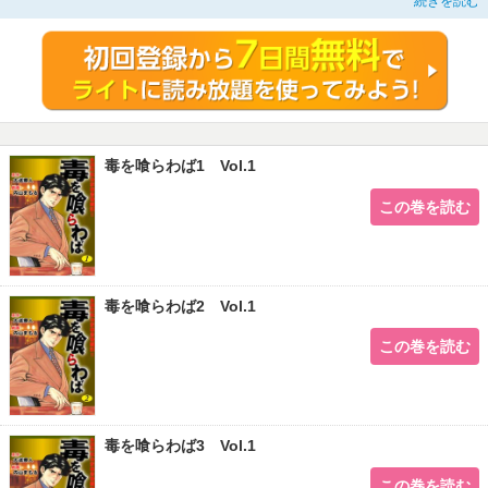
続きを読む
なく、早馬の操る副総理・猿丸の失脚を狙っている、幹事長の猪辺である。敵の
選対は、黒岩。まず狗堂は、スパイの女子事務員を突き止めた。また片山陣営の
商法処理係りの女恵美子が、片山のお手つきであり、すでに二人の関係が冷えて
いると見当を付けると、恵美子を口説き落として、データーを盗ませる。
毒を喰らわば1 Vol.1
この巻を読む
毒を喰らわば2 Vol.1
この巻を読む
毒を喰らわば3 Vol.1
この巻を読む