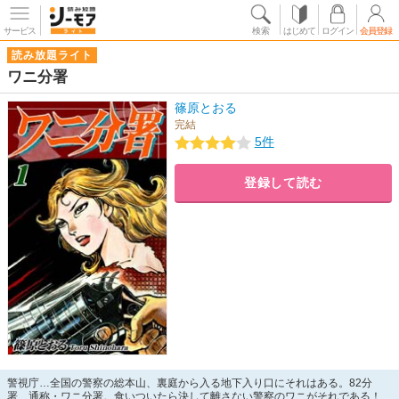
サービス
検索
はじめて
ログイン
会員登録
読み放題ライト
ワニ分署
篠原とおる
完結
5件
登録して読む
警視庁…全国の警察の総本山、裏庭から入る地下入り口にそれはある。82分
署、通称・ワニ分署。食いついたら決して離さない警察のワニがそれである！