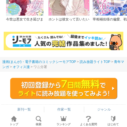
今世は悪女で生き延びま
ホントは彼女って言いたい
宰相補佐様の偏愛、初
す！～玉の輿は死亡フラグ
のに。
つき
なので、落ちこぼれを婿に
します～
漫画(まんが)・電子書籍のコミックシーモアTOP
読み放題ライトTOP
青年マ
ンガ
オフィス漫
ワニ分署
新刊一覧
作家一覧
ジャンル
トップ
検索
ランキング
よくある質問
はじめて