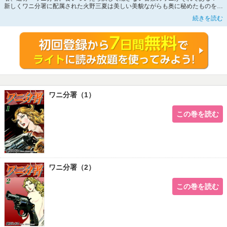
新しくワニ分署に配属された火野三夏は美しい美貌ながらも奥に秘めたものをも
った女デカ。相棒となる巨漢の加倉リンとともに、巨悪の根源を排除すべく動き
続きを読む
出す！ 深夜の高速道路で、違法な取締りによる警察の取調べをしていた三夏と
リンは、岡崎に狙いをつけ、その岡崎を裏で動かす巨大な裏を探ろうとしてい
た。そして岡崎の自宅マンションに辿り着いた２人が目にしたものは、浴槽に浮
かぶ女性の無残な死体だった！！ 三夏たちに「黒い桜軍団」の魔の手が忍び寄
る！！ 篠原とおる先生がお贈りするアクション・サスペンス巨篇！ 第１巻
（全12巻）。
ワニ分署（1）
この巻を読む
ワニ分署（2）
この巻を読む