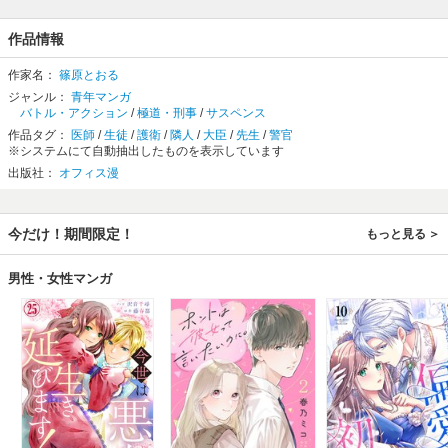
作品情報
作家名：
篠原とおる
ジャンル：
青年マンガ
バトル・アクション
/
極道・刑事
/
サスペンス
作品タグ：
医師
/
生徒
/
護衛
/
隣人
/
大臣
/
先生
/
警官
※システムにて自動抽出したものを表示しています
出版社：
オフィス漫
今だけ！期間限定！
もっと見る
男性・女性マンガ