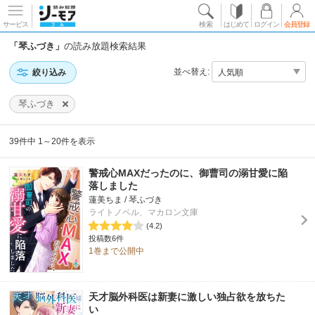
サービス
検索
はじめて
ログイン
会員登録
「琴ふづき」
の読み放題検索結果
並べ替え:
絞り込み
琴ふづき
39件中 1～20件を表示
警戒心MAXだったのに、御曹司の溺甘愛に陥
落しました
蓮美ちま / 琴ふづき
ライトノベル、マカロン文庫
(4.2)
投稿数6件
1巻まで公開中
天才脳外科医は新妻に激しい独占欲を放ちた
い