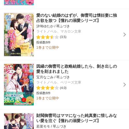
愛のない結婚のはずが、御曹司は懐妊妻に独
占欲を放つ【憧れの溺愛シリーズ】
汐埼ゆたか / 琴ふづき
ライトノベル、マカロン文庫
(3.5)
投稿数8件
1巻まで公開中
因縁の御曹司と政略結婚したら、剝き出しの
愛を刻まれました
宝月なごみ / 琴ふづき
ライトノベル、ベリーズ文庫
(4.0)
投稿数8件
1巻まで公開中
財閥御曹司はママになった純真妻に惜しみな
い愛を注ぐ【憧れの溺愛シリーズ】
若菜モモ / 琴ふづき