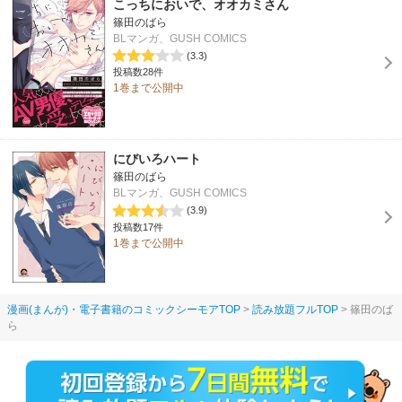
こっちにおいで、オオカミさん
篠田のばら
BLマンガ、GUSH COMICS
(3.3)
投稿数28件
1巻まで公開中
にびいろハート
篠田のばら
BLマンガ、GUSH COMICS
(3.9)
投稿数17件
1巻まで公開中
漫画(まんが)・電子書籍のコミックシーモアTOP
読み放題フルTOP
篠田のば
ら