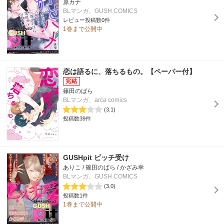
原カナ
BLマンガ、GUSH COMICS
レビュー投稿数0件
1巻まで公開中
恋は語るに、落ちるもの。【ペーパー付】
篠田のばら
BLマンガ、arca comics
(3.1)
投稿数39件
GUSHpit ビッチ受け
ありこ / 篠田のばら / かざみ幸
BLマンガ、GUSH COMICS
(3.0)
投稿数1件
1巻まで公開中