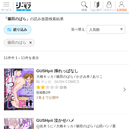
サービス
検索
はじめて
ログイン
会員登録
「篠田のばら」
の読み放題検索結果
並べ替え:
絞り込み
篠田のばら
11件中 1～11件を表示
GUSHpit 挿れっぱなし
大橋キッカ / 篠田のばら / かざみ幸 / ありこ
BLマンガ、GUSH COMICS
(2.0)
投稿数2件
1巻まで公開中
GUSHpit 泣かせハメ
山佐木うに / 大橋キッカ / 篠田のばら / 山田パン / 栗