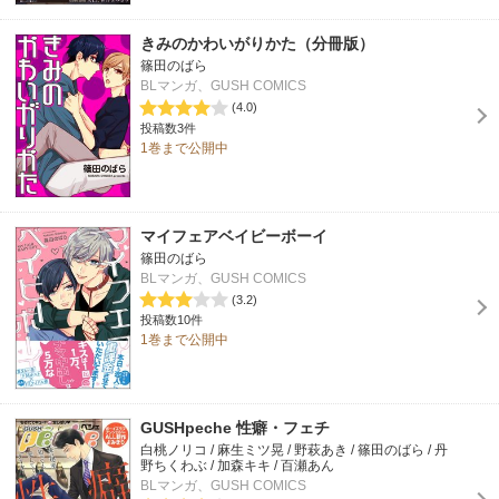
きみのかわいがりかた（分冊版）
篠田のばら
BLマンガ、GUSH COMICS
(4.0)
投稿数3件
1巻まで公開中
マイフェアベイビーボーイ
篠田のばら
BLマンガ、GUSH COMICS
(3.2)
投稿数10件
1巻まで公開中
GUSHpeche 性癖・フェチ
白桃ノリコ / 麻生ミツ晃 / 野萩あき / 篠田のばら / 丹
野ちくわぶ / 加森キキ / 百瀬あん
BLマンガ、GUSH COMICS