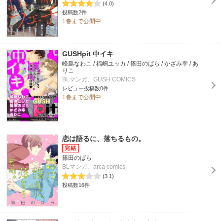
(4.0)
投稿数2件
1巻まで公開中
GUSHpit 中イキ
峰島なわこ / 福嶋ユッカ / 篠田のばら / かざみ幸 / あ
りこ
BLマンガ、GUSH COMICS
レビュー投稿数0件
1巻まで公開中
恋は語るに、落ちるもの。
篠田のばら
BLマンガ、arca comics
(3.1)
投稿数16件