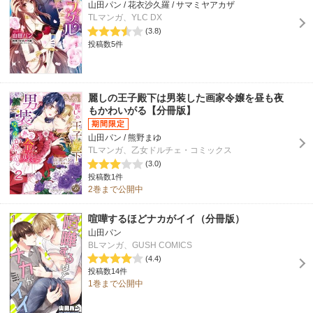
山田パン / 花衣沙久羅 / サマミヤアカザ
TLマンガ、YLC DX
(3.8)
投稿数5件
麗しの王子殿下は男装した画家令嬢を昼も夜
もかわいがる【分冊版】
山田パン / 熊野まゆ
TLマンガ、乙女ドルチェ・コミックス
(3.0)
投稿数1件
2巻まで公開中
喧嘩するほどナカがイイ（分冊版）
山田パン
BLマンガ、GUSH COMICS
(4.4)
投稿数14件
1巻まで公開中