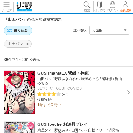
サービス
検索
はじめて
ログイン
会員登録
「山田パン」
の読み放題検索結果
並べ替え:
絞り込み
山田パン
39件中 1～20件を表示
GUSHmaniaEX 緊縛・拘束
山田パン / 野萩あき / 縁々 / 綴屋めぐる / 尾野凛 / 御山
めちる
BLマンガ、GUSH COMICS
(4.0)
投稿数3件
1巻まで公開中
GUSHpeche お道具プレイ
鳩屋タマ / 野萩あき / 山田パン / 白桃ノリコ / 丹野ち