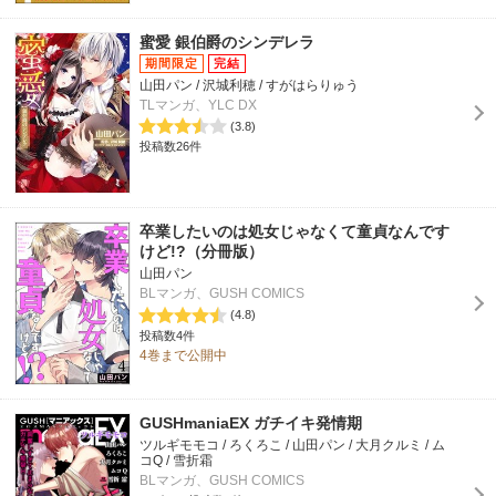
蜜愛 銀伯爵のシンデレラ
山田パン / 沢城利穂 / すがはらりゅう
TLマンガ、YLC DX
(3.8)
投稿数26件
卒業したいのは処女じゃなくて童貞なんです
けど!?（分冊版）
山田パン
BLマンガ、GUSH COMICS
(4.8)
投稿数4件
4巻まで公開中
GUSHmaniaEX ガチイキ発情期
ツルギモモコ / ろくろこ / 山田パン / 大月クルミ / ム
コQ / 雪折霜
BLマンガ、GUSH COMICS