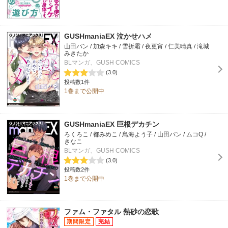
GUSHmaniaEX 泣かせハメ
山田パン / 加森キキ / 雪折霜 / 夜更宵 / 仁美晴真 / 滝城
みきたか
BLマンガ、GUSH COMICS
(3.0)
投稿数1件
1巻まで公開中
GUSHmaniaEX 巨根デカチン
ろくろこ / 都みめこ / 鳥海よう子 / 山田パン / ムコQ /
きなこ
BLマンガ、GUSH COMICS
(3.0)
投稿数2件
1巻まで公開中
ファム・ファタル 熱砂の恋歌