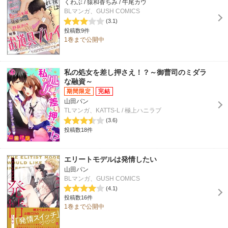
くわぶ / 猿和香ちみ / 牛尾カウ
BLマンガ、GUSH COMICS
(3.1)
投稿数9件
1巻まで公開中
私の処女を差し押さえ！？～御曹司のミダラ
な融資～
山田パン
TLマンガ、KATTS-L / 極上ハニラブ
(3.6)
投稿数18件
エリートモデルは発情したい
山田パン
BLマンガ、GUSH COMICS
(4.1)
投稿数16件
1巻まで公開中