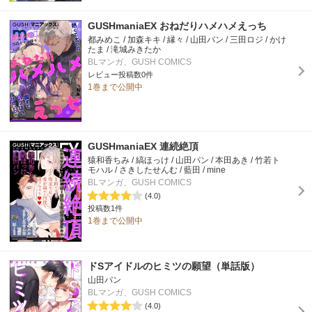
GUSHmaniaEX おねだりハメハメえっち
都みめこ / 加森キキ / 縁々 / 山田パン / 三田ロジ / かけ
たま / 滝城みきたか
BLマンガ、GUSH COMICS
レビュー投稿数0件
1巻まで公開中
GUSHmaniaEX 連続絶頂
猿和香ちみ / 縞ほっけ / 山田パン / 本田あき / 竹若ト
モハル / さきしたせんむ / 藍田 / mine
BLマンガ、GUSH COMICS
(4.0)
投稿数1件
1巻まで公開中
ドSアイドルのヒミツの願望（単話版）
山田パン
BLマンガ、GUSH COMICS
(4.0)