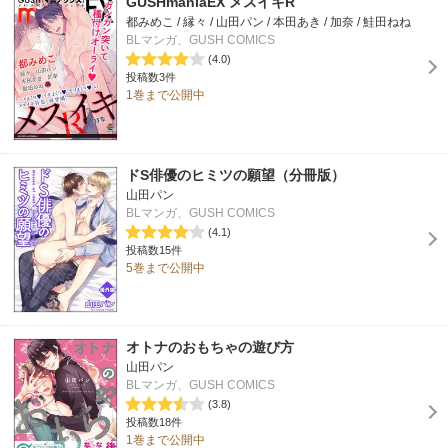
GUSHmaniaEX メスイキR
都みめこ / 縁々 / 山田パン / 本田あき / 加奈 / 鮭田ねね
BLマンガ、GUSH COMICS
(4.0)
投稿数3件
1巻まで公開中
ドS俳優のヒミツの願望（分冊版）
山田パン
BLマンガ、GUSH COMICS
(4.1)
投稿数15件
5巻まで公開中
オトナのおもちゃの遊び方
山田パン
BLマンガ、GUSH COMICS
(3.8)
投稿数18件
1巻まで公開中