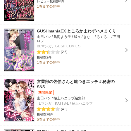
レビュー投稿数0件
1巻まで公開中
GUSHmaniaEX ところかまわずハメまくり
山田パン / 鳥海よう子 / 縁々 / きなこ / ろくろこ / 三田
ロジ
BLマンガ、GUSH COMICS
(2.5)
投稿数2件
1巻まで公開中
営業部の佐伯さんと鍵つきエッチ＃秘密の
SNS
山田パン / 極上ハニラブ編集部
TLマンガ、KATTS-L / 極上ハニラブ
(4.3)
投稿数76件
5巻まで公開中