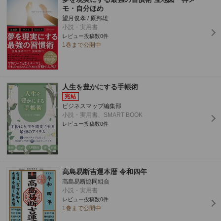
モ・自分ほめ
望月俊孝 / 原邦雄
小説・実用書
レビュー投稿数0件
1巻まで公開中
人生を豊かにする手帳術
ビジネスマップ編集部
小説・実用書、SMART BOOK
レビュー投稿数0件
高島易断吉運本暦 令和四年
高島易断協同組合
小説・実用書
レビュー投稿数0件
1巻まで公開中