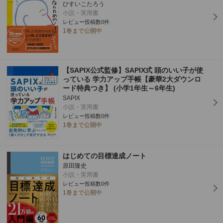
ひすいこたろう
小説・実用書
レビュー投稿数0件
1巻まで公開中
【SAPIX公式監修】SAPIX式 頭のいい子が使
っている 学力アップ手帳【豪華2大ダウンロ
ード特典つき】 (小学1年生～6年生)
SAPIX
小説・実用書
レビュー投稿数0件
1巻まで公開中
はじめての目標達成ノート
原田隆史
小説・実用書
レビュー投稿数0件
1巻まで公開中