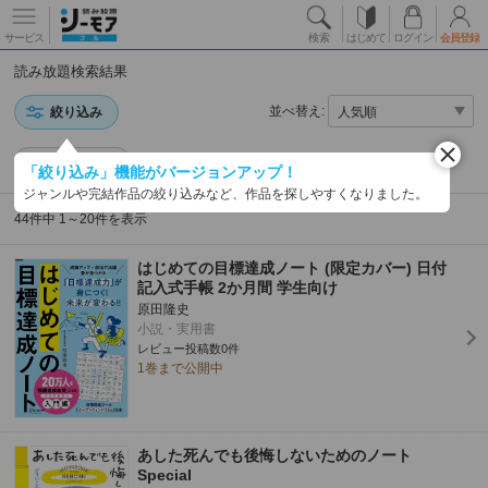
サービス
検索
はじめて
ログイン
会員登録
読み放題検索結果
並べ替え:
絞り込み
日記・書簡
「絞り込み」機能がバージョンアップ！
ジャンルや完結作品の絞り込みなど、作品を探しやすくなりました。
44件中 1～20件を表示
はじめての目標達成ノート (限定カバー) 日付
記入式手帳 2か月間 学生向け
原田隆史
小説・実用書
レビュー投稿数0件
1巻まで公開中
あした死んでも後悔しないためのノート
Special