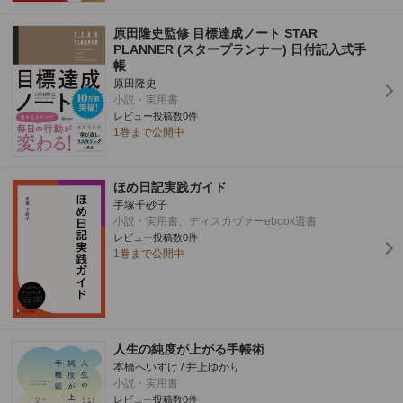
原田隆史監修 目標達成ノート STAR
PLANNER (スタープランナー) 日付記入式手
帳
原田隆史
小説・実用書
レビュー投稿数0件
1巻まで公開中
ほめ日記実践ガイド
手塚千砂子
小説・実用書、ディスカヴァーebook選書
レビュー投稿数0件
1巻まで公開中
人生の純度が上がる手帳術
本橋へいすけ / 井上ゆかり
小説・実用書
レビュー投稿数0件