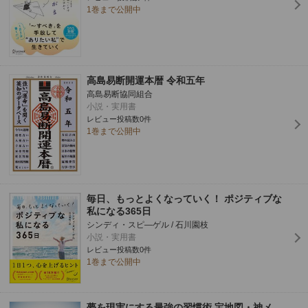
1巻まで公開中
高島易断開運本暦 令和五年
高島易断協同組合
小説・実用書
レビュー投稿数0件
1巻まで公開中
毎日、もっとよくなっていく！ ポジティブな
私になる365日
シンディ・スピ―ゲル / 石川園枝
小説・実用書
レビュー投稿数0件
1巻まで公開中
夢を現実にする最強の習慣術 宝地図・神メ