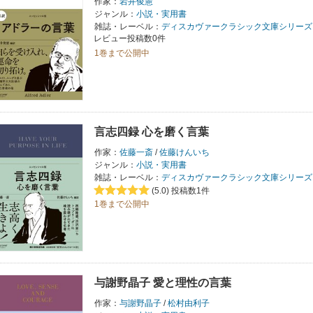
作家：
岩井俊憲
ジャンル：
小説・実用書
雑誌・レーベル：
ディスカヴァークラシック文庫シリーズ
レビュー投稿数0件
1巻まで公開中
言志四録 心を磨く言葉
作家：
佐藤一斎
/
佐藤けんいち
ジャンル：
小説・実用書
雑誌・レーベル：
ディスカヴァークラシック文庫シリーズ
(5.0)
投稿数1件
1巻まで公開中
与謝野晶子 愛と理性の言葉
作家：
与謝野晶子
/
松村由利子