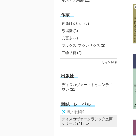
小説・実用書(21)
作家
佐藤けんいち (7)
弓場隆 (3)
安冨歩 (2)
マルクス･アウレリウス (2)
三輪裕範 (2)
もっと見る
出版社
ディスカヴァー・トゥエンティ
ワン (21)
雑誌・レーベル
選択を解除
ディスカヴァークラシック文庫
シリーズ (21)