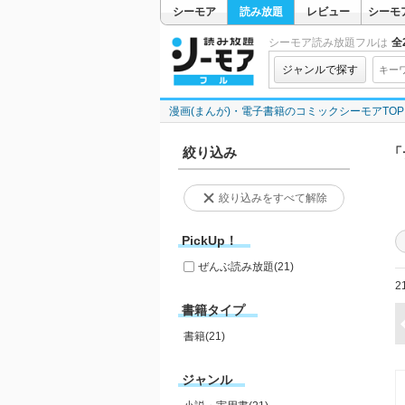
シーモア
読み放題
レビュー
シーモ
シーモア読み放題フルは
全2
ジャンルで探す
漫画(まんが)・電子書籍のコミックシーモアTOP
絞り込み
「
絞り込みをすべて解除
PickUp！
ぜんぶ読み放題
(21)
2
書籍タイプ
書籍(21)
ジャンル