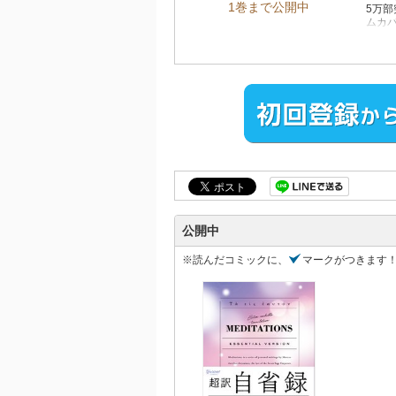
1巻まで公開中
5万
ムカ
１ペ
『自
訓。
ル・
読さ
本書
で、
書籍
本書
アウ
■「
マル
公開中
『自
ある
※読んだコミックに、
マークがつきます
る。
～～
就寝
に結
セル
理解
おし
すこ
問自
たら
た、