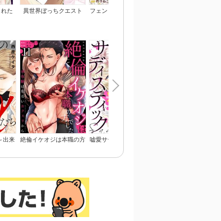
られた
異世界ぼっちクエスト
フェンリル王子は私を番
ひざまずいて、愛を乞
われま
隠密スキルで無双もハー
にしました
～御曹司の一途な愛執
レムも思うまま！...なは
ず
～出来
絶倫イケオジは本職の方
嘘愛サディスティック～
呪われ公爵と甘く淫ら
れる～
でした～初体験は危ない
罪の数だけ…イけ！
契約婚～癒やしの令嬢
おクスリから～
とろける口づけで愛を
ぐ～