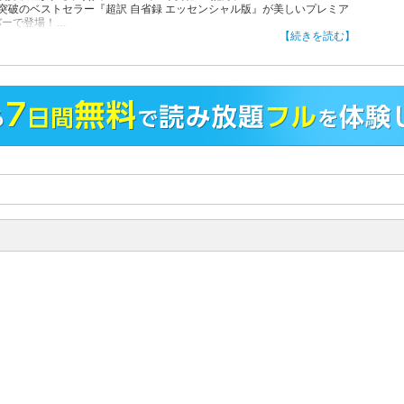
部突破のベストセラー『超訳 自省録 エッセンシャル版』が美しいプレミア
バーで登場！
【続きを読む】
ージ１項目で、いちばん読みやすい『自省録』
省録』は、哲学者でもあるローマ皇帝マルクス・アウレリウスによる人生
シリコンバレーの起業家たちが注目し、マンデラ元南アフリカ大統領、ビ
クリントン元アメリカ大統領など、各国のリーダーたちに2000年もの間愛
れてきた名著です。
は手に取りやすい文庫版で、１ページに１項目ずつ解説する「超訳」なの
とても読みやすいのが特徴です。
購入者限定特典つき！
購入者だけの特典「よきリーダーになるために知っておきたいマルクス・
レリウスの名言」が、書籍内のQRコードからダウンロードできます。
はじめに」より
クス・アウレリウスは、紀元2世紀に生きた実在のローマ皇帝だ。そして
省録』は、彼が激務のかたわら就寝前につけていた「瞑想記録ノート」で
。彼はまた、古代ギリシアにはじまるストア派最後の哲学者とされてい
！
中略～～
前の瞑想で一日の振り返りを行い、胸中の思いに対して自問自答し、最後
論として自分を戒め、自分を叱咤激励することばを書く。このプロセスが
フセラピー（＝自己治癒）にもなっていることが、本文を熟読していると
されることだろう。
ゃべりであれ、日記に書くのであれ、なんらかの形で内面の思いを吐き出
とはデトックスであり、精神衛生上よいことは言うまでもない。そして自
答と決意表明の内容を書き終えたあとは安心して就寝し、翌朝に目が覚め
再び活力に満ちた状態で仕事に専念する。マルクス・アウレリウスもま
そんな日々を繰り返し送っていた生身の人間であった。