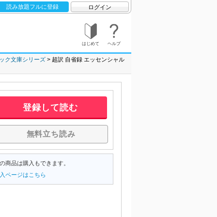
読み放題フルに登録
ログイン
はじめて
ヘルプ
ック文庫シリーズ
超訳 自省録 エッセンシャル
登録して読む
無料立ち読み
の商品は購入もできます。
入ページはこちら