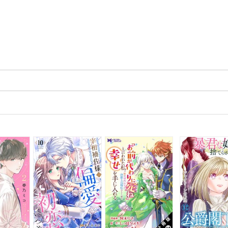
本は聖人の教えとして読むべきではない。生身の人間であったマルクス・
レリウスの肉声を聞き取ってほしいと思う。約２０００年の時空間を超え
現代に生きる人間にも響くものがあるはずだ。
は2021年11月に小社より出版された「超訳 自省録 エッセンシャル版」
レミアムカバー版です。カバー以外のコンテンツは同じですので、あらか
ご了承ください。
めに
マ皇帝マルクス・アウレリウスと『自省録』について
いま」を生きよ
 時は過ぎ去り二度と戻ってこない
 人生最後の仕事であるかのように取り組め
 失われるのは現在のこの一瞬だけだ…他
命を愛せ
 運命がもたらすものを歓迎せよ
 すべては織り込みずみだ
 運命は処方されている…他
神を強く保て
 魂が自らをおとしめるとき
 「内なる精神」より重要なものはない
 知的能力が衰える前によく考えよ…他
い込みを捨てよ
 欠点がある人も自分の同族なのだ
 限度を超えてまで休息する必要はない