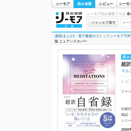
シーモア
読み放題
レビュー
シーモ
シーモア読み放題フルは
全2
ジャンルで探す
漫画(まんが)・電子書籍のコミックシーモアTOP
版 ニュアンスカバー
読み
超訳
マル
レビ
ジャ
出版
雑誌
シリ
200