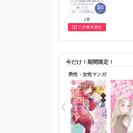
この
アウ
て、
1巻
※本書
のプ
じめ
■目次
はじ
ロー
I 「
今だけ！期間限定！
001
002
003
男性・女性マンガ
Ⅱ 運
019
020
021
Ⅲ 精
036
037
038
Ⅳ 思
051
052