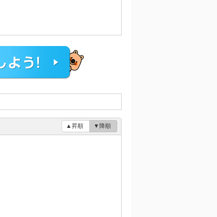
▲昇順
▼降順