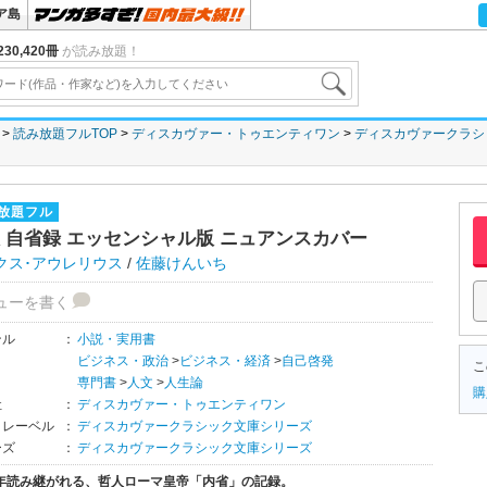
ア島
30,420冊
が読み放題！
読み放題フルTOP
ディスカヴァー・トゥエンティワン
ディスカヴァークラシ
放題フル
 自省録 エッセンシャル版 ニュアンスカバー
クス･アウレリウス
/
佐藤けんいち
ューを書く
ンル
：
小説・実用書
ビジネス・政治
>
ビジネス・経済
>
自己啓発
こ
専門書
>
人文
>
人生論
購
社
：
ディスカヴァー・トゥエンティワン
・レーベル
：
ディスカヴァークラシック文庫シリーズ
ーズ
：
ディスカヴァークラシック文庫シリーズ
0年読み継がれる、哲人ローマ皇帝「内省」の記録。