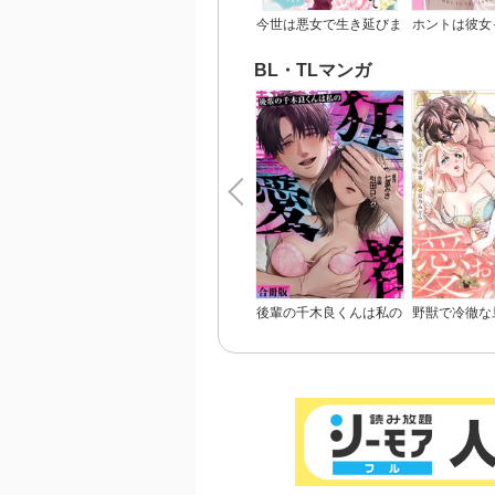
053
今世は悪女で生き延びま
ホントは彼女
す！～玉の輿は死亡フラ
いの
Ⅴ 人
グなので、落ちこぼれを
073
BL・TLマンガ
婿にします～
074
075
Ⅵ 他
094
095
096
Ⅶ 
117
118
119
Ⅷ 
後輩の千木良くんは私の
野獣で冷徹な
136
137
狂愛者【合冊版】
悪役令嬢と呼
138
愛おしくて
Ⅸ 死
161
162
163