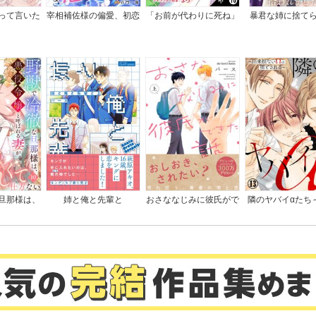
 死と生は善でも悪でもない…他
って言いた
宰相補佐様の偏愛、初恋
「お前が代わりに死ね」
暴君な姉に捨て
に。
につき
と言われた私。妹の身代
ら、公爵閣下に拾
の助けを求めよ
わりに冷酷な辺境伯のも
した
 親切の見返りは期待しない
とへ嫁ぎ、幸せを手に入
 失敗したら戻ってくればいい
れる（コミック） 分冊
 無知とうぬぼれは強い…他
版
人に振り回されるな
 他人に振り回されるな
 自分で考えよ
 他人のことで思いわずらうな…他
毎日を人生最後の日として過ごせ
 毅然として立ち続けよ
 不運を気高く耐え抜くことは幸運だ
 最短コースを走れ…他
自分の道をまっすぐに進め
旦那様は、
姉と俺と先輩と
おさななじみに彼氏がで
隣のヤバイαたち
 自分の人生を築くのに邪魔者はいない
 執着せず思い切りよく手放す
ばれる妻が
きた話
損ないΩは堕とさ
 人がいやがることは自分にもするな…他
仕方ない
を想え
 名声はむなしい
 死後の名声など無意味だ
 死んだら名前ですらなくなる…他