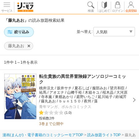
サービス
検索
はじめて
ログイン
会員登録
「藤丸あお」
の読み放題検索結果
並べ替え:
絞り込み
藤丸あお
1件中 1～1件を表示
転生貴族の異世界冒険録アンソロジーコミッ
ク
桃井涼太 / 坂井サチ / 夏石しば / 服部みお / 望月和臣 /
祐馬 / アオエナ / 山﨑千裕 / 木箱キユ / 桜木晶 / 大河原
/ 寺本薫 / 東都あかり / 庭野いちご / 延川祐子 / 鈴城芹
/ 藤丸あお / ｂｕｎ１５０ / 夜州 / 藻
青年マンガ、ポルカコミックス
(1.0)
投稿数2件
3巻まで公開中
漫画(まんが)・電子書籍のコミックシーモアTOP
読み放題ライトTOP
藤丸あ