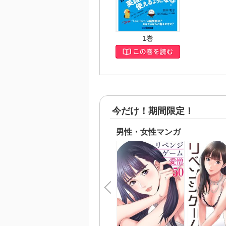
難し
また
つは
「英
ける
1巻
――
■目次
１ 基
２ 名
今だけ！期間限定！
３ 形
４ 冠
５ 前
男性・女性マンガ
６ 動
７ 助
８ 準
９ 関
10 
■著
大阪
ジル
ラン
送る
当。