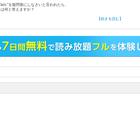
am Taro.”を疑問形にしなさいと言われたら、
たは何と答えますか？
る英語へのカギが、そこにあります！
【続きを読む】
た２つのことに気をつければ、英語は面白いほど使えるようになります！
校からの英語教育も本格化し中学・高校の６年間、
の学習時間を費やしているのに、
人の英語力不足は依然として変わらない・・・・・・。
中でも苦手意識の強い「英文法」への意識転換のためのポイントは、
の意識」と「冠詞の大切さ」にあります。
で英語を専攻し、
の雑誌ＴＩＭＥ日本支社に勤務、ブラジル、フランス、アメリカ、イギリ
どで、
５年ほど過ごしました。イギリスではＣＥＬＴＡ
ンブリッジ大学:英語を母国語としない大人に英語を教えるための資格）
得し、現在は企業や大学でＴＯＥＩＣや英会話の研修を担当。
！
かく受験英語で頑張った努力は無駄にしないように、
で習った文法用語はできるだけ使って、ちょっと視点を変えて、
をベースにもう一度、日本語と英語の違いから学んでもらおうと本書を書
した。
は日本語にない２つのこと「数の意識」そして「冠詞の大切さ」に気をつ
みましょう。