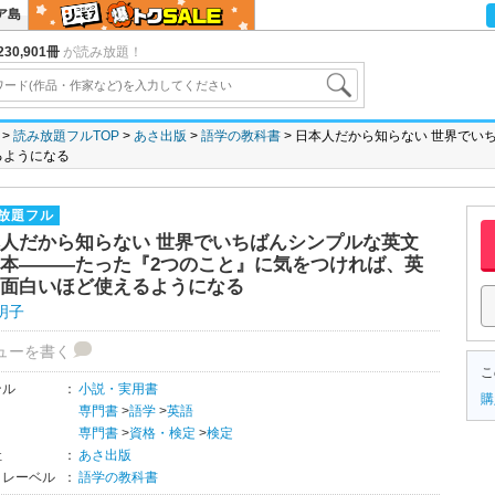
ア島
30,901冊
が読み放題！
読み放題フルTOP
あさ出版
語学の教科書
日本人だから知らない 世界でい
るようになる
放題フル
人だから知らない 世界でいちばんシンプルな英文
本―――たった『2つのこと』に気をつければ、英
面白いほど使えるようになる
明子
ューを書く
こ
ンル
：
小説・実用書
購
専門書
>
語学
>
英語
専門書
>
資格・検定
>
検定
社
：
あさ出版
・レーベル
：
語学の教科書