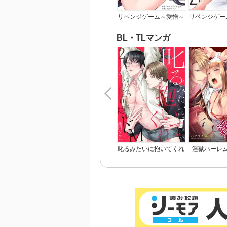
講座
得。
リベンジゲーム～愛憎～
リベンジゲー
い英
タは
【電子限定
BL・TLマンガ
叱るみたいに抱いてくれ
淫獄ハーレ
～パワハラ上司は隠れド
悪、淫らな調
M【電子限定特典付き】
カラー