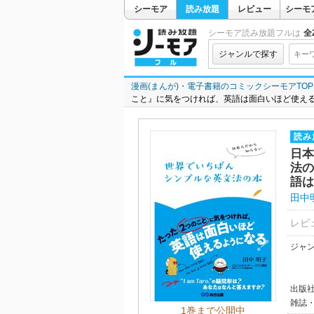
シーモア
読み放題
レビュー
シーモ
シーモア読み放題フルは
全2
ジャンルで探す
漫画(まんが)・電子書籍のコミックシーモアTOP
こと』に気をつければ、英語は面白いほど使え
読み
日本
法の
語は
田中
レビ
ジャ
出版
雑誌
1巻まで公開中