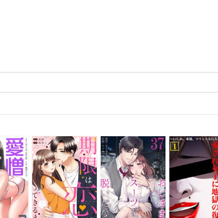
そうな文法用語に挫折してしまった人にも、
これから英語をしっかり勉強しようと思う人にも、基礎の知識は必ず役立
ずです。
文法って本当は面白いものだ、楽しくて役に立つものだ」と思っていただ
と信じています。
―はじめにから
本
詞
容詞と副詞
詞
置詞
詞
動詞
動詞
係詞
仮定法
者 田中明子（タナカアキコ）
大学外国語学部英語科卒。米国タイム社日本支社勤務。夫の仕事で、ブラ
（サンパウロ）５年、フランス（パリ）５年、米国（ロサンゼルス、アト
タ）７年、イギリス（ロンドン、オックスフォード）５年と、海外生活を
。現在、ＯＴＣに所属し、企業・大学でＴＯＥＩＣ、英会話の研修を担
２０２０年オリンピックボランティアのための「おもてなし講座」「語学