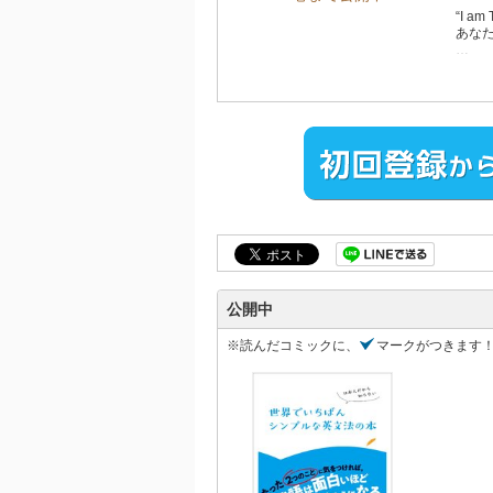
“I 
あな
話せ
たっ
小学
多く
日本
その
「数
大学
米国
スな
計２
公開中
（ケ
を取
※読んだコミックに、
マークがつきます
せっ
学校
文法
きま
まず
けて