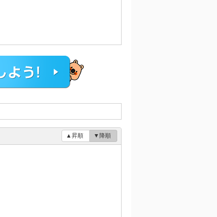
▲昇順
▼降順