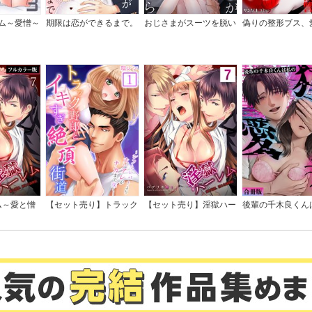
」を担当。２００２年、英国ケンブリッジ大学英語教師資格ＣＥＬＴＡ取
英検１級、日本での教員免許・英語。２００６年よりブログ「本当は楽し
ム～愛憎～
期限は恋ができるまで。
おじさまがスーツを脱い
偽りの整形ブス、
文法（オックスフォード１人暮らし日記）」を始め、現在に至る（本デー
この書籍が刊行された当時に掲載されていたものです）
単行本】
だなら
女子に地獄の復讐
め、毒親、マウン
人生リベンジ【単
ム～愛と憎
【セット売り】トラック
【セット売り】淫獄ハー
後輩の千木良くん
教館【フル
野郎とイキすぎ絶頂街道
レム～愛と憎悪、淫らな
狂愛者【合冊
版】
～シフトレバーより太い
調教館
アレがナカまで深く…