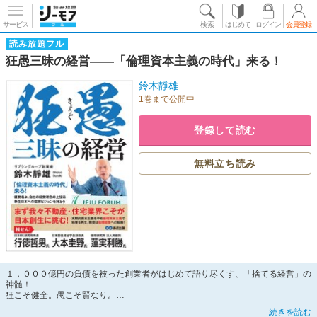
サービス
検索
はじめて
ログイン
会員登録
読み放題フル
狂愚三昧の経営――「倫理資本主義の時代」来る！
鈴木靜雄
1巻まで公開中
登録して読む
無料立ち読み
１，０００億円の負債を被った創業者がはじめて語り尽くす、「捨てる経営」の
神髄！
狂こそ健全。愚こそ賢なり。
続きを読む
営業するから売れない!