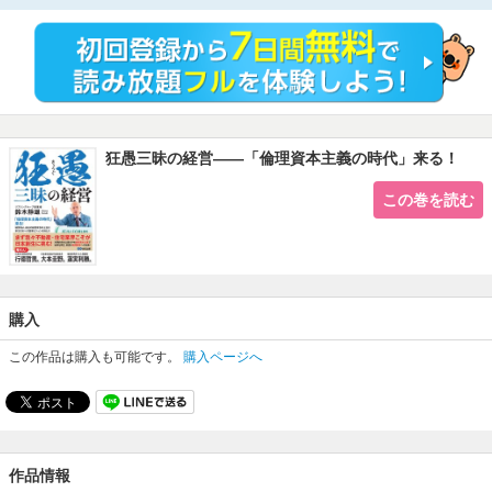
宣伝するから本質を見失う!
経営するから倒産する!
論語(倫理)とそろばん
従来の理念をいったんご破算にし
「住宅を売る」から「幸福を売る」への転換。
本業で社会の由々しき課題を解決(社会貢献)する!
◆ジュンク堂書店池袋本店
狂愚三昧の経営――「倫理資本主義の時代」来る！
総合ランキング:１位獲得 5/23～5/29
◆Amazon ランキング
この巻を読む
実践経営・リーダーシップの参考書・年鑑 カテゴリー:２位獲得 5/22～5/24
■著者・鈴木靜雄さんへ檄
「狂愚三昧(人間の真実)。」
鈴木靜雄なる人物、常に進取の気性溢れ、
購入
到達不能なる事への憧れ、そして実践。
そこには仮説なし。打算なし。ど阿呆あるのみ。
この作品は購入も可能です。
購入ページへ
然るが故に人が慕い、人が集う。
＝日本ＢＥ研究所所長 行徳哲男氏
「住居は人権である。」
あくまでもヒューマンな視点が貫かれ、
２１世紀の住まいづくりとともに、企業のあり方の
作品情報
方向性をも示している多くの実践事例から学べるのが貴重である。