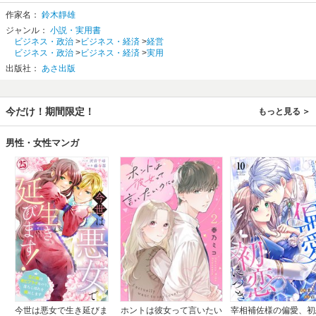
＝日本居住福祉学会副会長 大本圭野氏
作家名：
鈴木靜雄
ジャンル：
小説・実用書
「志在千里 やりつづける。」
ビジネス・政治
>
ビジネス・経済
>
経営
これは倫理研究所、丸山敏雄創始者の言葉ですが、
ビジネス・政治
>
ビジネス・経済
>
実用
人が一度決心するとまわりの事情は一変して、
そんなことができやすい状態になってしまう。
出版社：
あさ出版
事に大小はない。難易もない。
龍は雲を呼び、虎は風を起こす。
鈴木靜雄さんが純粋倫理そのものの男だからです。
でも彼はそれを知らない。
今だけ！期間限定！
もっと見る
＝倫理研究所 法人局顧問 蓮実利勝氏
男性・女性マンガ
光はたしかな自然の息吹き
風はみんなの対話のしるし
詩は自然と人が奏でる調べ
創業５５年余、一度も赤字を出さずに5回の経営危機を乗り越える。
１，０００億円の負債を被った創業社長がはじめて語り尽くす経営哲学。
「本業の深堀り」こそ成功の近道...。
「捨てる」勇気をもった会社のみ、倫理経営に転換した会社のみ、
目の前に無限のマーケットが広がる...。
小さな会社だからこそ社会を変えられる...。
これらを愚直なまでに実践し実践し、 そして実践しまくってきた、
人生の事業体験報告。
今世は悪女で生き延びま
ホントは彼女って言いたい
宰相補佐様の偏愛、初