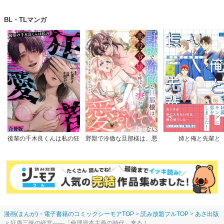
す！～玉の輿は死亡フラグ
のに。
つき
■目次
なので、落ちこぼれを婿に
BL・TLマンガ
します～
●第１部 人生は神の演劇。その舞台はあなたの住まい
●第２部 なぜ私が 「狂愚三昧の経営」を志したのか
◆第１章 怒号と鉄拳、そして山ごもり――得るは捨てるにあり
◆第２章 リブランは何を解決してきたのか――社会の課題はビジネスの宝庫
◆第３章 問題を解決する発想術――社会貢献と本業回帰
◆第４章 苦難から逃げるな――危機は正面から乗り越える
◆第５章 私が社長を下りた理由――事業承継の極意
◆第６章 経営者よ、自社経営理念の上位に――”日本再生ビジョン”を
■著者 鈴木靜雄
後輩の千木良くんは私の狂
野獣で冷徹な旦那様は、悪
姉と俺と先輩と
愛者【合冊版】
役令嬢と呼ばれる妻が愛お
しくて仕方ない
漫画(まんが)・電子書籍のコミックシーモアTOP
読み放題フルTOP
あさ出版
狂愚三昧の経営――「倫理資本主義の時代」来る！