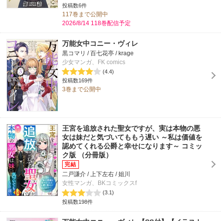
投稿数6件
117巻まで公開中
2026/8/14 118巻配信予定
万能女中コニー・ヴィレ
黒コマリ / 百七花亭 / krage
少女マンガ、FK comics
(4.4)
投稿数169件
3巻まで公開中
王宮を追放された聖女ですが、実は本物の悪
女は妹だと気づいてももう遅い ～私は価値を
認めてくれる公爵と幸せになります～ コミッ
ク版 （分冊版）
二戸謙介 / 上下左右 / 姐川
女性マンガ、BKコミックスf
(3.1)
投稿数198件