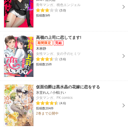
青年マンガ、桃色エンジェル
(3.0)
投稿数9件
高嶺の上司に恋してます!
木林静
女性マンガ、女の子のヒミツ
(3.6)
投稿数15件
仮面伯爵は黒水晶の花嫁に恋をする
氷堂れん / 小桜けい
少女マンガ、FK comics
(4.6)
投稿数204件
2巻まで公開中