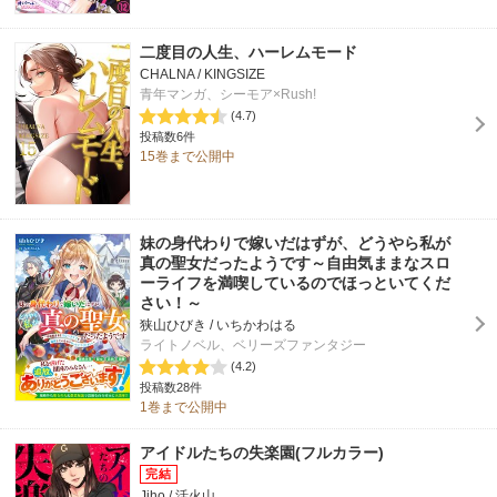
二度目の人生、ハーレムモード
CHALNA / KINGSIZE
青年マンガ、シーモア×Rush!
(4.7)
投稿数6件
15巻まで公開中
妹の身代わりで嫁いだはずが、どうやら私が
真の聖女だったようです～自由気ままなスロ
ーライフを満喫しているのでほっといてくだ
さい！～
狭山ひびき / いちかわはる
ライトノベル、ベリーズファンタジー
(4.2)
投稿数28件
1巻まで公開中
アイドルたちの失楽園(フルカラー)
Jiho / 活火山