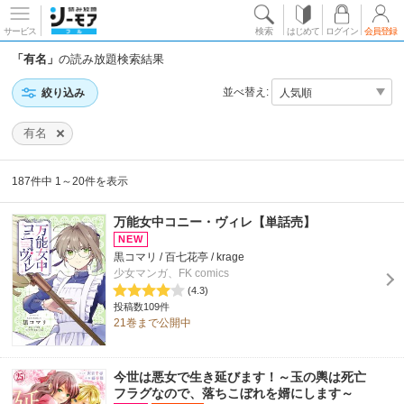
サービス
検索
はじめて
ログイン
会員登録
「有名」
の読み放題検索結果
並べ替え:
絞り込み
有名
187件中 1～20件を表示
万能女中コニー・ヴィレ【単話売】
黒コマリ / 百七花亭 / krage
少女マンガ、FK comics
(4.3)
投稿数109件
21巻まで公開中
今世は悪女で生き延びます！～玉の輿は死亡
フラグなので、落ちこぼれを婿にします～