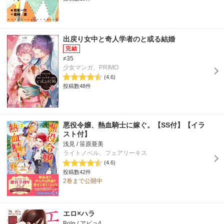
出戻り女中と奇人学者のと或る結婚
≠35
少女マンガ、PRIMO
(4.6)
投稿数48件
悪役令嬢、熱血騎士に嫁ぐ。【SS付】【イラ
スト付】
浅見 / 笹原亜美
ライトノベル、フェアリーキス
(4.6)
投稿数42件
2巻まで公開中
エロ×ハラ
Bolp / アビョ4