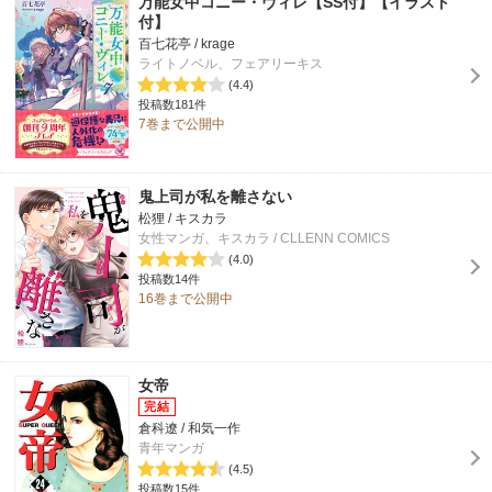
万能女中コニー・ヴィレ【SS付】【イラスト
付】
百七花亭 / krage
ライトノベル、フェアリーキス
(4.4)
投稿数181件
7巻まで公開中
鬼上司が私を離さない
松狸 / キスカラ
女性マンガ、キスカラ / CLLENN COMICS
(4.0)
投稿数14件
16巻まで公開中
女帝
倉科遼 / 和気一作
青年マンガ
(4.5)
投稿数15件