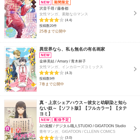
沢音千尋 / 藤春都
女性マンガ、素敵なロマンス
(4.4)
投稿数20件
25巻まで公開中
異世界なら、私も無名の有名画家
金林美結 / Amary / 青木林子
女性マンガ、インカローズコミックス
(4.3)
投稿数9件
7巻まで公開中
真・上京シェアハウス～彼女と幼馴染と知ら
ない奴～【ソフト版】【フルカラー】【タテ
ヨミ】
Jの覚醒 / デジタル職人STUDIO / GIGATOON Studio
青年マンガ、GIGATOON / CLLENN COMICS
(3.0)