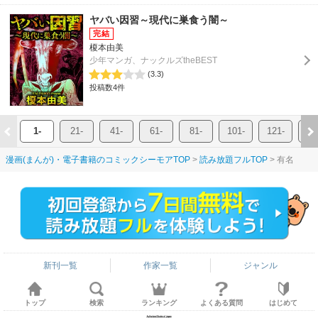
ヤバい因習～現代に巣食う闇～
榎本由美
少年マンガ、ナックルズtheBEST
(3.3)
投稿数4件
1-
21-
41-
61-
81-
101-
121-
14
漫画(まんが)・電子書籍のコミックシーモアTOP
読み放題フルTOP
有名
新刊一覧
作家一覧
ジャンル
トップ
検索
ランキング
よくある質問
はじめて