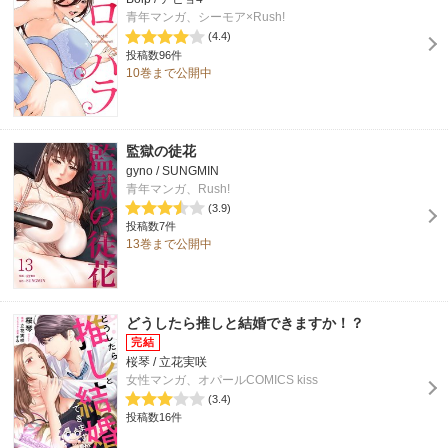
青年マンガ、シーモア×Rush!
(4.4)
投稿数96件
10巻まで公開中
監獄の徒花
gyno / SUNGMIN
青年マンガ、Rush!
(3.9)
投稿数7件
13巻まで公開中
どうしたら推しと結婚できますか！？
桜琴 / 立花実咲
女性マンガ、オパールCOMICS kiss
(3.4)
投稿数16件