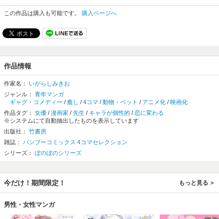
この作品は購入も可能です。
購入ページへ
作品情報
作家名：
いがらしみきお
ジャンル：
青年マンガ
ギャグ・コメディー
/
癒し
/
4コマ
/
動物・ペット
/
アニメ化
/
映画化
作品タグ：
女優
/
漫画家
/
先生
/
キャラが個性的
/
恋に変わる
※システムにて自動抽出したものを表示しています
出版社：
竹書房
雑誌：
バンブーコミックス 4コマセレクション
シリーズ：
ぼのぼのシリーズ
今だけ！期間限定！
もっと見る
男性・女性マンガ