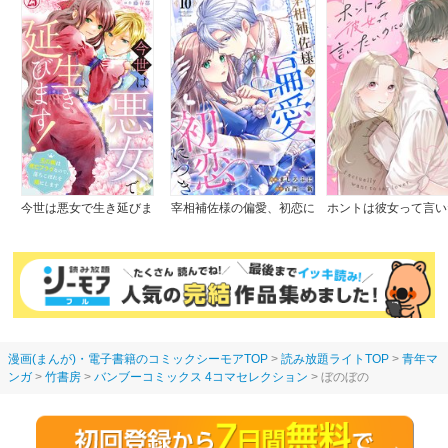
今世は悪女で生き延びま
宰相補佐様の偏愛、初恋に
ホントは彼女って言い
す！～玉の輿は死亡フラグ
つき
のに。
なので、落ちこぼれを婿に
します～
漫画(まんが)・電子書籍のコミックシーモアTOP
読み放題ライトTOP
青年マ
ンガ
竹書房
バンブーコミックス 4コマセレクション
ぼのぼの