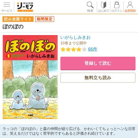
サービス
検索
はじめて
ログイン
会員登録
読み放題ライト
期間限定
ぼのぼの
いがらしみきお
10巻まで公開中
66件
登録して読む
無料立ち読み
ラッコの「ぼのぼの」と森の仲間が繰り広げる、かわいくてちょっとヘンな日常
は、笑えるだけではなく哲学的ですらあると評価され続けています。