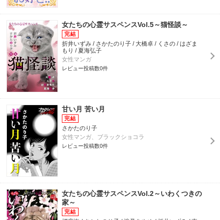
女たちの心霊サスペンスVol.5～猫怪談～
折井いずみ / さかたのり子 / 大橋卓 / くさの / はざま
もり / 夏海弘子
女性マンガ
レビュー投稿数0件
甘い月 苦い月
さかたのり子
女性マンガ、ブラックショコラ
レビュー投稿数0件
女たちの心霊サスペンスVol.2～いわくつきの
家～