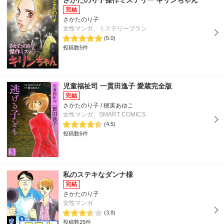
さかたのり子傑作ミステリー キリンちゃん
さかたのり子
女性マンガ、ミステリーブラン
(5.0)
投稿数5件
児童福祉司 一貫田逸子 愛蔵完全版
さかたのり子 / 穂実あゆこ
女性マンガ、SMART COMICS
(4.5)
投稿数6件
私のステキなダンナ様
さかたのり子
女性マンガ
(3.8)
投稿数25件