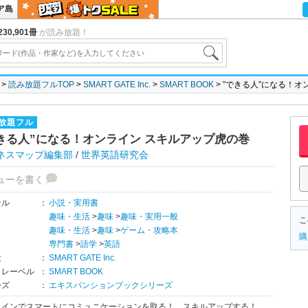
ア島
30,901冊
が読み放題！
読み放題フルTOP
SMART GATE Inc.
SMART BOOK
”できる人”になる！オ
放題フル
きる人”になる！オンライン スキルアップ虎の巻
ネスマップ編集部
/
世界英語研究会
ューを書く
ンル
：
小説・実用書
趣味・生活
>
趣味
>
趣味・実用一般
こ
趣味・生活
>
趣味
>
ゲーム・攻略本
購
専門書
>
語学
>
英語
社
：
SMART GATE Inc.
・レーベル
：
SMART BOOK
ーズ
：
エキスパンションブックシリーズ
ラインでスマートにコミュニケーションを取る！ スキルアップする！