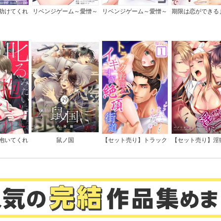
助けてくれ
リベンジゲーム～愛憎～
リベンジゲーム～愛憎～
期限は恋ができる
んていませ
【電子限定単行本】
全版】
抱いてくれ
鼠ノ国
【セット売り】トラック
【セット売り】淫
司は隠れド
野郎とイキすぎ絶頂街道
レム～愛と憎悪、
特典付き】
～シフトレバーより太い
調教館
アレがナカまで深く…