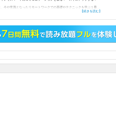
は、今や常識となったリモートワークでの基礎やテクニックを学ぶ１冊。
ブ会議でのマナーや、オンラインならではの
【続きを読む】
ュニケーションのコツをわかりやすく解説しています。
に、オンラインでの英会話もマスターできる内容です。
語はもちろん英語でもコミュニケーション力をアップさせて、
ラインでも“できる”ビジネスパーソンになりましょう！
う悩まない！リモートワークの常識＆ビジネスマナー」
章 リモートワークのツールを使いこなそう！
章 これからの常識！ ＷＥＢ会議のビジネスマナー
章 対面より重要？！ メール・チャットマナー
章 今さら聞けない！ リモートワークのギモンＱ＆Ａ
日1分で身につく！オンライン時代の効率アップ会話術」
章 簡潔に要点を伝えよう！ 「伝え方」の基本
章 ビジネスシーンで使える！ 上手な「伝え方」
章 「要点を伝える力」を身につけるために！
！
章 NG&OKな話し方例
ンラインでも異文化交流！今すぐ役立つスマート英会話」
章 英語表現 基本の「き」
章 外国人観光客に話しかけられた
章 自己紹介し合う
章 会話のテクニック
章 日本について
章 食事について
章 おすすめの観光地