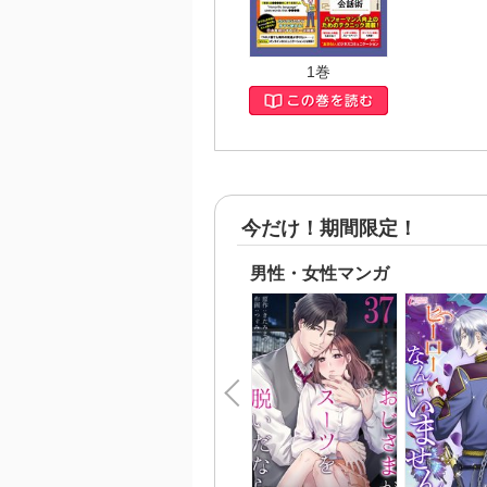
第８
※本
「もう
「1日
1巻
「オン
を
合本
今だけ！期間限定！
男性・女性マンガ