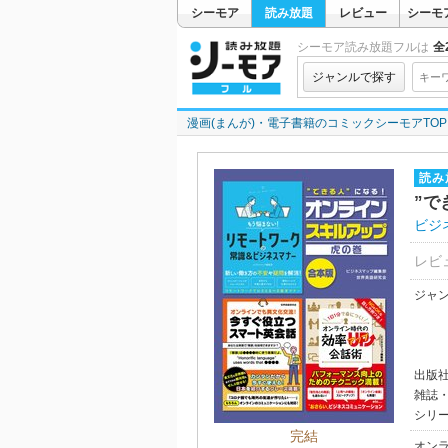
シーモア
読み放題
レビュー
シーモ
シーモア読み放題フルは
全2
ジャンルで探す
漫画(まんが)・電子書籍のコミックシーモアTOP
読み
”で
ビジ
レビ
ジャ
出版
雑誌
シリ
完結
オン