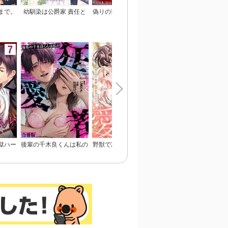
まで。
幼馴染は公爵家 責任と
偽りの整形ブス、愛され
恋のあかし
らせて頂きます！
女子に地獄の復讐～いじ
め、毒親、マウント女に
人生リベンジ【単行本】
獄ハー
後輩の千木良くんは私の
野獣で冷徹な旦那様は、
姉と俺と先輩と
淫らな
狂愛者【合冊版】
悪役令嬢と呼ばれる妻が
愛おしくて仕方ない