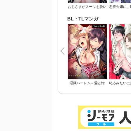
おじさまがスーツを脱い
悪役令嬢に、
だなら
るヒーローな
ん【完
BL・TLマンガ
淫獄ハーレム～愛と憎
叱るみたいに
悪、淫らな調教館【フル
～パワハラ上
カラー版】
M【電子限定