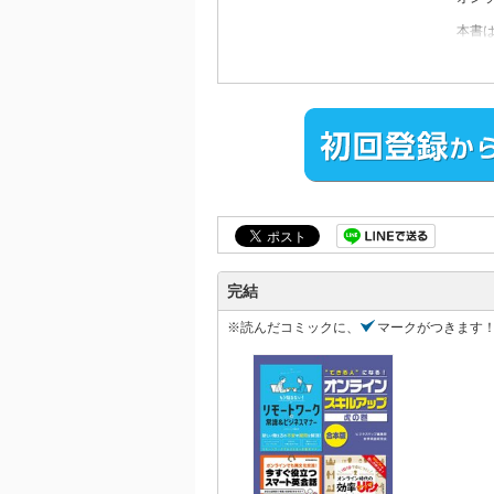
本書
ウェ
コミ
さら
日本
オン
「も
第一
第二
第三
第四
「1
第一
完結
第二
第三
※読んだコミックに、
マークがつきます
第四
「オ
第１
第２
第３
第４
第５
第６
第７