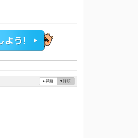
▲昇順
▼降順