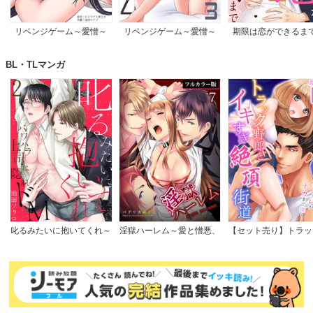
第３章 人物の心情を読み解く
１．物語を読み解くことの効用
２．人物になりきる
リベンジゲーム～愛憎～
リベンジゲーム～愛憎～
期限は恋ができるま
３．主人公以外の人物になる
【電子限定単行本】
４．“人読み力”を鍛える方法
BL・TLマンガ
第４章 思考を組み立てる
１．的確に読み取れずして、的確な応答はできない
２．思考とは構造化すること
３．思考したことを伝える
４．実務での実践と訓練
叱るみたいに抱いてくれ～
淫獄ハーレム～愛と憎悪、
【セット売り】トラッ
パワハラ上司は隠れドM
淫らな調教館【フルカラー
郎とイキすぎ絶頂街道
【電子限定特典付き】
版】
フトレバーより太いア
ナカまで深く…