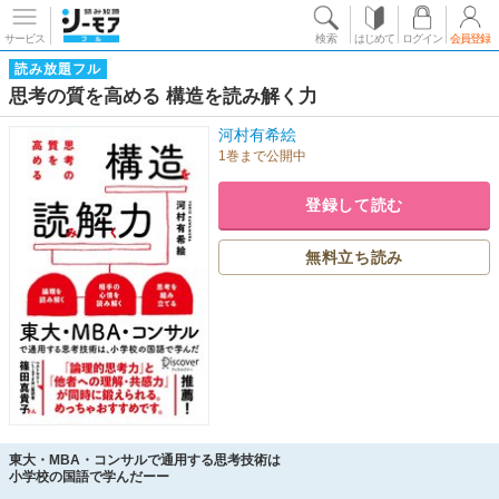
サービス
検索
はじめて
ログイン
会員登録
読み放題フル
思考の質を高める 構造を読み解く力
河村有希絵
1巻まで公開中
登録して読む
無料立ち読み
東大・MBA・コンサルで通用する思考技術は
小学校の国語で学んだーー