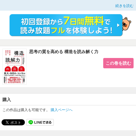
“「論理的思考力」と「他者への理解・共感力」が同時に鍛えられる。めっちゃ
続きを読む
おすすめです。”
――ベストセラー『LISTEN』監訳者 篠田真貴子さん推薦！
「構造の読み解き」は、「構造学習論」をベースにした、ビジネスパーソンのた
めの文章読解術です。
著者は小学校のとき、一風変わった国語の授業を受けます。
その授業は、
文章を読んで、その構造から筆者の言いたいことを理解させ、さら
にそれを解釈、再構成させる
ものでした。
そして自分が文章を書くときには、その逆で、先に構造を考えてから文章化する
思考の質を高める 構造を読み解く力
のです。
文章を段落ごとにチャート図に分解したり、段落の「重さ（重要度）」をてんび
この巻を読む
ん図で比べたりします。
それは、
60年以上続く「構造学習論」に基づいた文章読解の授業だった
ので
す。
著者は、受験やコンサルタントの仕事、MBA取得において、この授業で培った
力に大いに助けられていると考え、
この学習について研究し、
ビジネスパーソンにも使える読解技術
として、「構造
を読み解く力」を提唱することにしました。
購入
「構造の読み解き」は次の三つの構成で成り立っています。
この作品は購入も可能です。
購入ページへ
１ 論説的文章を読んで、論理を読み解く
２ 物語、情緒的文章を読んで、人の心情を読み解く
３ 思考を組み立てて、解釈する／アウトプットする
論説文の読解で
論理的思考力
を鍛え、物語文の読解で
人物の心を読む思考力
を鍛
え、