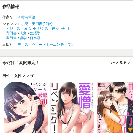
自分がアウトプットするときは、それらを総合して
文章やプレゼンを組み立てる
作品情報
ことが、
「構造を読み解く」ということなのです。
作家名：
河村有希絵
◎こんな人におすすめです
ジャンル：
小説・実用書(52位)
 複雑な文章や物事を理解するのに時間がかかる
ビジネス・政治
>
ビジネス・経済
>
実用
 わかりやすく説明したり伝えたりするのが苦手
専門書
>
人文
>
言語学
 自分の思考やアウトプットにキレがないと感じる
専門書
>
語学
>
日本語
 ビジネスのフレームワークを学んだけれど、うまく使いこなせない
出版社：
ディスカヴァー・トゥエンティワン
◎こんなことができるようになります
 メールや文書の要点抽出の仕方がわかり、素早く理解できる
 会議参加者や会話相手の発言意図を考える癖がつく
 わかりやすいメモや報告書が書ける
今だけ！期間限定！
もっと見る
 ロジカルでストーリーのあるプレゼンが組み立てられる
 ミーティングや面接で聞かれたことに的確に答えられる
男性・女性マンガ
【目次】
第１章 「構造を読み解く力」とは何か？
１ 読解力は国語を超えて
２ 私が受けた教育――構造学習
３ 大学で教育を学び直し、たどりついた「構造を読み解く力」
第２章 論理を読み解く
１．論理は言語以上の言語
２．見通しを立てる
３．文章の構造を読みとる
４．構造を把握するためのパターン認識
５．日ごろの「読む」行為を思考の訓練に