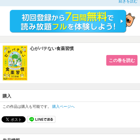
続きを読む
こんな「心バテ」症状、ありませんか？
□頭やからだがつねに「ダルおもい」
□低気圧がくると調子が悪くなる
□季節の変わり目に体調をくずすことがある
□人に会いたくなくなるときがある
□ついひと言多くなってしまい、後悔する
□いいことなんかひとつも起きない気がする……
１つでもあてはまるなら、いまの食事を見直してみましょう。
心がバテない食薬習慣
現代に生きる私たちは、かたよった食事や、間違った健康情報からの思い込み
などにより、知らず知らずのうちに「心の栄養不足」や「心を乱す炎症」を起こ
この巻を読む
し、心の不調を加速させていることがあります。
また、春夏秋冬のある日本に住んでいる私たちの心とからだは、自然の影響を
強く受けています。ムシムシした梅雨に心を乱されたかと思えば、冬の寒さや乾
燥に苦しんでうつうつとしたり……。「毎年決まった季節に調子が悪くなる」と
いう人も、少なくありません。
本書は、年間２０００人以上の悩みに答えてきた日本初の国際中医美容師・薬
購入
剤師・漢方カウンセラーである著者が、西洋医学（栄養学、腸活）と東洋医学
（漢方）の両方向から、心の不調を「食べて治す＝食薬」習慣をアプローチ。
とくに「人間も自然のなかの一部である」という漢方の考え方をベースに、日
この作品は購入も可能です。
購入ページへ
本特有の雨、風、気圧の変化、日照時間がどのように心に影響するかを分析し、
その季節特有の心バテ症状に合わせたシンプルで簡単な「食薬プログラム」を紹
介します。
難しい調理は必要ありません！
コンビニで買ってすぐに食べられるおやつだったり、週末にまとめて準備すれ
ばいいものだったりと、疲れている心でも、すんなり取り入れられる習慣が満載