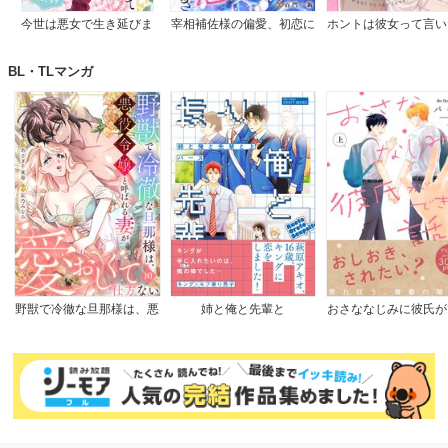
今世は悪女で生き延びま
宰相補佐様の偏愛、初恋に
ホントは彼女って言い
す！～玉の輿は死亡フラグ
つき
のに。
なので、落ちこぼれを婿に
BL・TLマンガ
します～
野獣で冷徹な旦那様は、悪
姉と俺と先輩と
おさななじみに彼氏が
役令嬢と呼ばれる妻が愛お
た話
しくて仕方ない