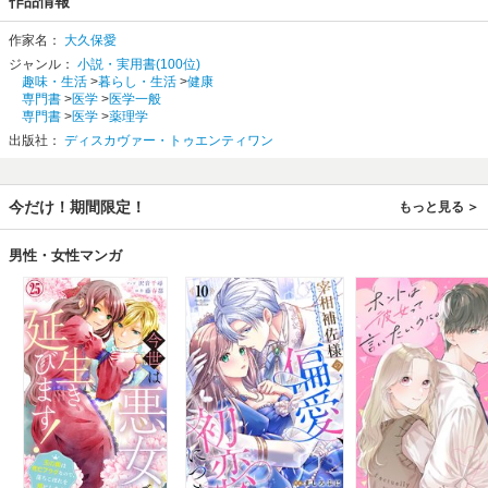
作品情報
です。
毎日なにかしらとりいれていくことで、心とからだがみるみる元気になり、失
作家名：
大久保愛
っていた笑顔を取り戻すことができるでしょう。
ジャンル：
小説・実用書(100位)
「夏バテ」は「心バテ」にも注意！
趣味・生活
>
暮らし・生活
>
健康
７、８、９月の食薬プログラムを紹介！
専門書
>
医学
>
医学一般
専門書
>
医学
>
薬理学
◆７月……熱を冷まし、心のエネルギーを満タンに
出版社：
ディスカヴァー・トゥエンティワン
１週目→ココナッツオイル&ハト麦茶
２週目→オクラ&納豆
etc.
今だけ！期間限定！
もっと見る
◆8月……強い紫外線による「サビ」から心を守る
１週目→青魚&カレーパウダー
２週目→あまに油&タラコ・イクラなど
男性・女性マンガ
etc.
◆９月……乾いた心と腸にうるおいをチャージ
１週目→海藻&たまご
２週目→リンゴ&きな粉
etc.