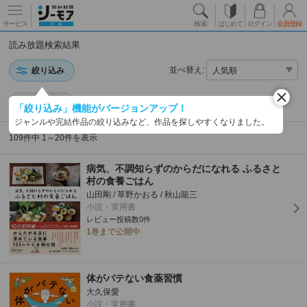
サービス
検索
はじめて
ログイン
会員登録
読み放題検索結果
並べ替え:
絞り込み
医学一般
「絞り込み」機能がバージョンアップ！
ジャンルや完結作品の絞り込みなど、作品を探しやすくなりました。
109件中 1～20件を表示
病気、不調知らずのからだになれる ふるさと
村の食養ごはん
山田剛 / 草野かおる / 秋山龍三
小説・実用書
レビュー投稿数0件
1巻まで公開中
体がバテない食薬習慣
大久保愛
小説・実用書