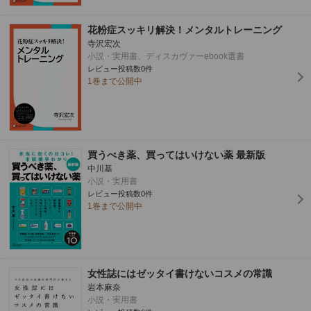
花粉症スッキリ解決！メンタルトレーニング
寺沢宏次
小説・実用書、ディスカヴァーebook選書
レビュー投稿数0件
1巻まで公開中
買うべき薬、買ってはいけない薬 最新版
中川基
小説・実用書
レビュー投稿数0件
1巻まで公開中
女性誌にはゼッタイ書けないコスメの常識
岩本麻奈
小説・実用書