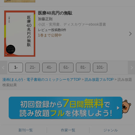
医療40兆円の無駄
加藤正則
小説・実用書、ディスカヴァーebook選書
レビュー投稿数0件
1巻まで公開中
1-
21-
41-
61-
81-
101-
漫画(まんが)・電子書籍のコミックシーモアTOP
読み放題フルTOP
読み放題
検索結果
新刊一覧
作家一覧
ジャンル