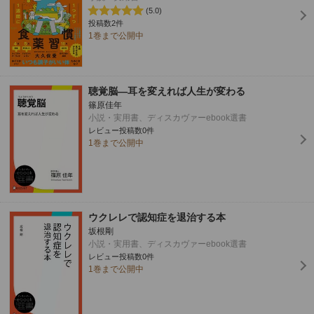
(5.0)
投稿数2件
1巻まで公開中
聴覚脳―耳を変えれば人生が変わる
篠原佳年
小説・実用書、ディスカヴァーebook選書
レビュー投稿数0件
1巻まで公開中
ウクレレで認知症を退治する本
坂根剛
小説・実用書、ディスカヴァーebook選書
レビュー投稿数0件
1巻まで公開中