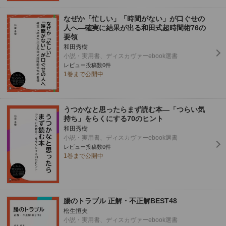
なぜか「忙しい」「時間がない」が口ぐせの
人へ―確実に結果が出る和田式超時間術76の
要領
和田秀樹
小説・実用書、ディスカヴァーebook選書
レビュー投稿数0件
1巻まで公開中
うつかなと思ったらまず読む本―「つらい気
持ち」をらくにする70のヒント
和田秀樹
小説・実用書、ディスカヴァーebook選書
レビュー投稿数0件
1巻まで公開中
腸のトラブル 正解・不正解BEST48
松生恒夫
小説・実用書、ディスカヴァーebook選書