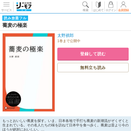
サービス
検索
はじめて
ログイン
会員登録
読み放題フル
蕎麦の極楽
太野祺郎
1巻まで公開中
登録して読む
無料立ち読み
もっとおいしい蕎麦を探す。いま、日本各地で手打ち蕎麦の新潮流がぞくぞくと
生まれている。その名人たちの味を訪ねて日本中を食べ歩く。蕎麦は昔より今の
ほうが絶対においしい。