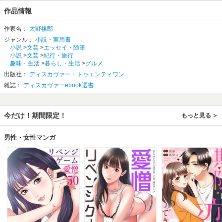
作品情報
作家名：
太野祺郎
ジャンル：
小説・実用書
小説
>
文芸
>
エッセイ・随筆
小説
>
文芸
>
紀行・旅行
趣味・生活
>
暮らし・生活
>
グルメ
出版社：
ディスカヴァー・トゥエンティワン
雑誌：
ディスカヴァーebook選書
今だけ！期間限定！
もっと見る
男性・女性マンガ