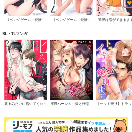
リベンジゲーム～愛憎～
リベンジゲーム～愛憎～
期限は恋ができるま
【電子限定単行本】
BL・TLマンガ
叱るみたいに抱いてくれ～
淫獄ハーレム～愛と憎悪、
【セット売り】トラッ
パワハラ上司は隠れドM
淫らな調教館【フルカラー
郎とイキすぎ絶頂街道
【電子限定特典付き】
版】
フトレバーより太いア
ナカまで深く…