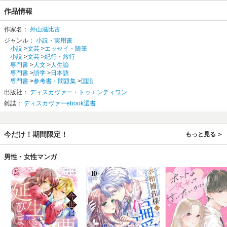
作品情報
作家名：
外山滋比古
ジャンル：
小説・実用書
小説
>
文芸
>
エッセイ・随筆
小説
>
文芸
>
紀行・旅行
専門書
>
人文
>
人生論
専門書
>
語学
>
日本語
専門書
>
参考書・問題集
>
国語
出版社：
ディスカヴァー・トゥエンティワン
雑誌：
ディスカヴァーebook選書
今だけ！期間限定！
もっと見る
男性・女性マンガ