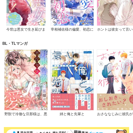
今世は悪女で生き延びま
宰相補佐様の偏愛、初恋に
ホントは彼女って言い
す！～玉の輿は死亡フラグ
つき
のに。
なので、落ちこぼれを婿に
BL・TLマンガ
します～
野獣で冷徹な旦那様は、悪
姉と俺と先輩と
おさななじみに彼氏が
役令嬢と呼ばれる妻が愛お
た話
しくて仕方ない