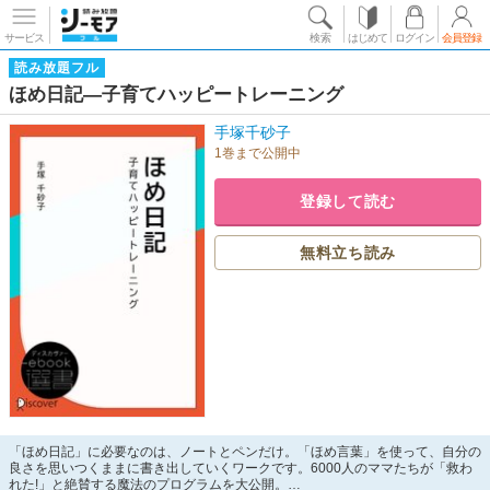
サービス
検索
はじめて
ログイン
会員登録
読み放題フル
ほめ日記―子育てハッピートレーニング
手塚千砂子
1巻まで公開中
登録して読む
無料立ち読み
「ほめ日記」に必要なのは、ノートとペンだけ。「ほめ言葉」を使って、自分の
良さを思いつくままに書き出していくワークです。6000人のママたちが「救わ
れた!」と絶賛する魔法のプログラムを大公開。