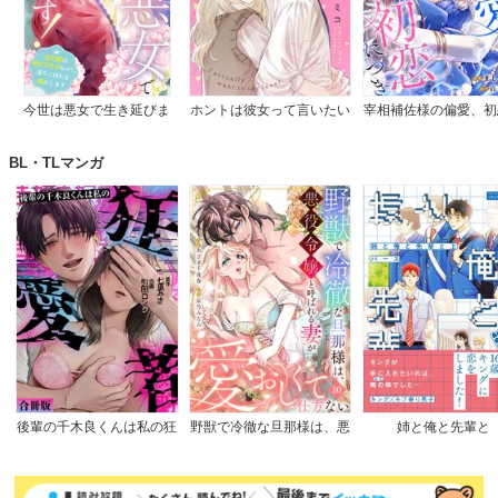
今世は悪女で生き延びま
ホントは彼女って言いたい
宰相補佐様の偏愛、初
す！～玉の輿は死亡フラグ
のに。
つき
なので、落ちこぼれを婿に
BL・TLマンガ
します～
後輩の千木良くんは私の狂
野獣で冷徹な旦那様は、悪
姉と俺と先輩と
愛者【合冊版】
役令嬢と呼ばれる妻が愛お
しくて仕方ない