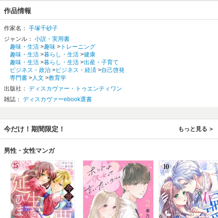
作品情報
作家名：
手塚千砂子
ジャンル：
小説・実用書
趣味・生活
>
趣味
>
トレーニング
趣味・生活
>
暮らし・生活
>
健康
趣味・生活
>
暮らし・生活
>
出産・子育て
ビジネス・政治
>
ビジネス・経済
>
自己啓発
専門書
>
人文
>
教育学
出版社：
ディスカヴァー・トゥエンティワン
雑誌：
ディスカヴァーebook選書
今だけ！期間限定！
もっと見る
男性・女性マンガ